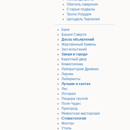
Обитель смирения
Старые подвалы
Тропа Усердия
Цитадель Терпения
Банк
Башня Смерти
Доска объявлений
Жертвенный Камень
Зал испытаний
Звери в городе
Каретный двор
Комиссионка
Лаборатория Древних
Ларчик
Лабиринты
Лучшие в хаотах
Лес
Лотерея
Пещера тролля
Поле Чудес
Пригород
Ремонтная мастерская
Стоматология
Фонтан
Утиль