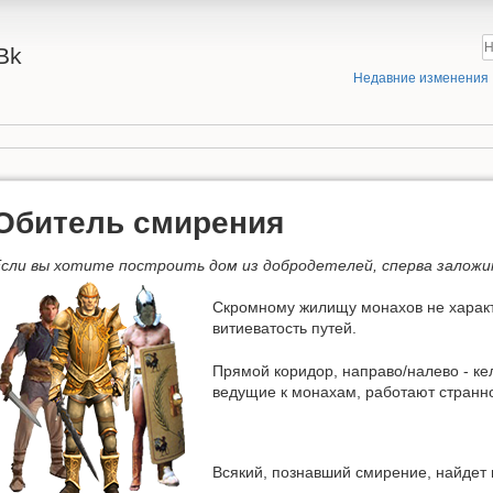
Bk
Недавние изменения
Обитель смирения
сли вы хотите построить дом из добродетелей, сперва залож
Скромному жилищу монахов не характ
витиеватость путей.
Прямой коридор, направо/налево - ке
ведущие к монахам, работают странно
Всякий, познавший смирение, найдет