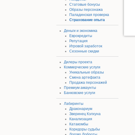
Статовые бонусы
Образы персонажа
Паладинская проверка
Страхование опыта
Деньги и экономика
Еврокредиты
Репутация
Игровой заработок
Сезонные скидки
Дилеры проекта
Коммерческие услуги
Уникальные образы
Смена артефакта
Продажа персонажей
Премиум аккаунты
Банковские услуги
Лабиринты
Драконариум
Зверинец Кэлхуна
Канализация
Катакомбы
Коридоры судьбы
Логово Доброты