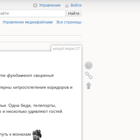
Управление
Войти
Найти
Управление медиафайлами
Все страницы
encycl:maze-27
ите фундамент смирения
ерны хитросплетения коридоров и
льи. Одна беда, телепорты,
 и несколько удивляют гостей.
 путь к монахам