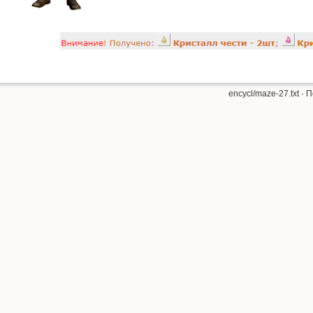
encycl/maze-27.txt
· П