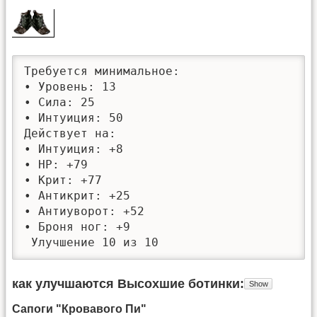
Требуется минимальное: 

• Уровень: 13

• Сила: 25

• Интуиция: 50

Действует на:

• Интуиция: +8

• HP: +79

• Крит: +77

• Антикрит: +25

• Антиуворот: +52

• Броня ног: +9

 Улучшение 10 из 10
как улучшаются Высохшие ботинки
Сапоги "Кровавого Пи"