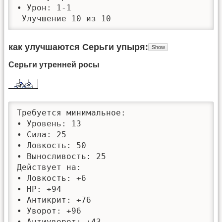
• Урон: 1-1

 Улучшение 10 из 10
как улучшаются Серьги упыря
Серьги утренней росы
Требуется минимальное: 

• Уровень: 13

• Сила: 25

• Ловкость: 50

• Выносливость: 25

Действует на:

• Ловкость: +6

• HP: +94

• Антикрит: +76

• Уворот: +96

• Антиуворот: +43
