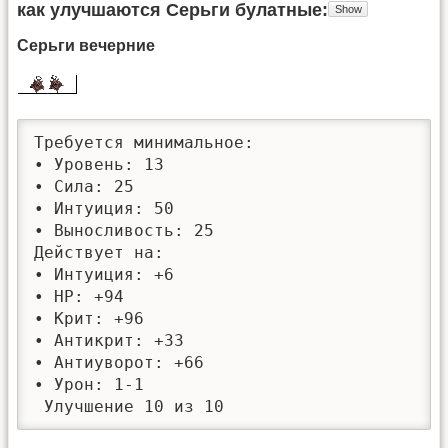
как улучшаются Серьги булатные
Серьги вечерние
Требуется минимальное: 

• Уровень: 13

• Сила: 25

• Интуиция: 50

• Выносливость: 25

Действует на:

• Интуиция: +6

• HP: +94

• Крит: +96

• Антикрит: +33

• Антиуворот: +66

• Урон: 1-1

 Улучшение 10 из 10