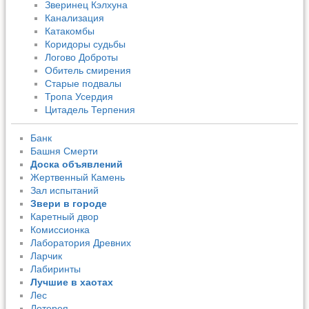
Зверинец Кэлхуна
Канализация
Катакомбы
Коридоры судьбы
Логово Доброты
Обитель смирения
Старые подвалы
Тропа Усердия
Цитадель Терпения
Банк
Башня Смерти
Доска объявлений
Жертвенный Камень
Зал испытаний
Звери в городе
Каретный двор
Комиссионка
Лаборатория Древних
Ларчик
Лабиринты
Лучшие в хаотах
Лес
Лотерея