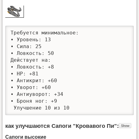
Требуется минимальное: 

• Уровень: 13

• Сила: 25

• Ловкость: 50

Действует на:

• Ловкость: +8

• HP: +81

• Антикрит: +60

• Уворот: +60

• Антиуворот: +34

• Броня ног: +9

 Улучшение 10 из 10
как улучшаются Сапоги "Кровавого Пи"
Сапоги высокие