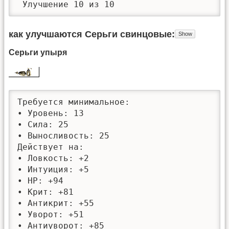
 Улучшение 10 из 10
как улучшаются Серьги свинцовые
Серьги упыря
Требуется минимальное: 

• Уровень: 13

• Сила: 25

• Выносливость: 25

Действует на:

• Ловкость: +2

• Интуиция: +5

• HP: +94

• Крит: +81

• Антикрит: +55

• Уворот: +51

• Антиуворот: +85
