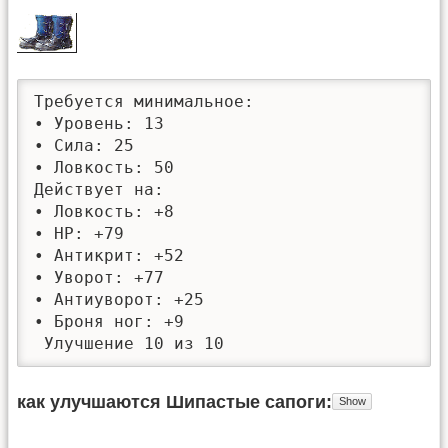
Требуется минимальное: 

• Уровень: 13

• Сила: 25

• Ловкость: 50

Действует на:

• Ловкость: +8

• HP: +79

• Антикрит: +52

• Уворот: +77

• Антиуворот: +25

• Броня ног: +9

 Улучшение 10 из 10
как улучшаются Шипастые сапоги