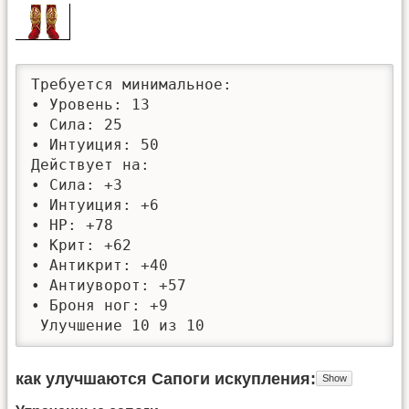
Требуется минимальное: 

• Уровень: 13

• Сила: 25

• Интуиция: 50

Действует на:

• Сила: +3

• Интуиция: +6

• HP: +78

• Крит: +62

• Антикрит: +40

• Антиуворот: +57

• Броня ног: +9

 Улучшение 10 из 10
как улучшаются Сапоги искупления