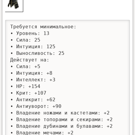
Требуется минимальное: 

• Уровень: 13

• Сила: 25

• Интуиция: 125

• Выносливость: 25

Действует на:

• Сила: +5

• Интуиция: +8

• Интеллект: +3

• HP: +154

• Крит: +107

• Антикрит: +62

• Антиуворот: +90

• Владение ножами и кастетами: +2

• Владение топорами и секирами: +2

• Владение дубинами и булавами: +2

• Владение мечами: +2
