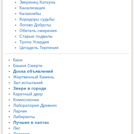
Зверинец Кэлхуна
Канализация
Катакомбы
Коридоры судьбы
Логово Доброты
Обитель смирения
Старые подвалы
Тропа Усердия
Цитадель Терпения
Банк
Башня Смерти
Доска объявлений
Жертвенный Камень
Зал испытаний
Звери в городе
Каретный двор
Комиссионка
Лаборатория Древних
Ларчик
Лабиринты
Лучшие в хаотах
Лес
Лотерея